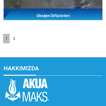
Oksijen Difüzörleri
1
2
HAKKIMIZDA