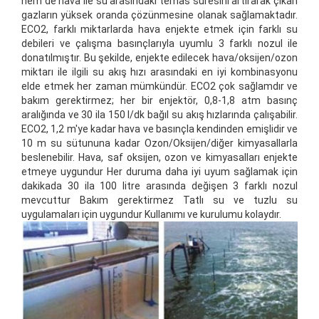
hem de hava ile su arasındaki temas süresini artırarak çıkan
gazların yüksek oranda çözünmesine olanak sağlamaktadır.
ECO2, farklı miktarlarda hava enjekte etmek için farklı su
debileri ve çalışma basınçlarıyla uyumlu 3 farklı nozul ile
donatılmıştır. Bu şekilde, enjekte edilecek hava/oksijen/ozon
miktarı ile ilgili su akış hızı arasındaki en iyi kombinasyonu
elde etmek her zaman mümkündür. ECO2 çok sağlamdır ve
bakım gerektirmez; her bir enjektör, 0,8-1,8 atm basınç
aralığında ve 30 ila 150 l/dk bağıl su akış hızlarında çalışabilir.
ECO2, 1,2 m'ye kadar hava ve basınçla kendinden emişlidir ve
10 m su sütununa kadar Ozon/Oksijen/diğer kimyasallarla
beslenebilir. Hava, saf oksijen, ozon ve kimyasalları enjekte
etmeye uygundur Her duruma daha iyi uyum sağlamak için
dakikada 30 ila 100 litre arasında değişen 3 farklı nozul
mevcuttur Bakım gerektirmez Tatlı su ve tuzlu su
uygulamaları için uygundur Kullanımı ve kurulumu kolaydır.