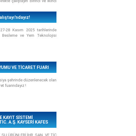
likte çalıştayın birinci ve ikinci
Su Ürünleri Araştırmalarında ve
 Önemi" konusunda da bir sunum
alıştayı'ndayız!
 27-28 Kasım 2025 tarihlerinde
k Besleme ve Yem Teknolojisi
UMU VE TİCARET FUARI
ensiya şehrinde düzenlenecek olan
t fuarındayız !
 KAYIT SİSTEMİ
İC. A.Ş. KAYSERİ KAFES
E SU ÜRÜNLERİ İHR. SAN. VE TİC