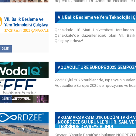
değerli uzmanımız Dr. Armando Piccinini ile bir
günü gerçekleştirdik. Dr. Piccinini ayrıca "
Yetiştiriciliğinde Elektronik Markalamanın
yaptı.
VII. Balık Besleme ve Yem Teknolojisi Ç
Çanakkale 18 Mart Üniversitesi tarafından
Çanakkale'de düzenlenecek olan VII. Balı
Çalıştayı'ndayız!
1.2025
AQUACULTURE EUROPE 2025 SEMPOZY
22-25 Eylül 2025 tarihlerinde, İspanya nın Val
Aquaculture Europe 2025 sempozyumu ve ticare
9.2025
AKUAMAKS AKS M 01K ÖLÇÜM TAKİP VE
NOORDZEE SU ÜRÜNLERİ İHR. SAN. VE T
TESİSİNDE DEVREYE ALINDI
Kayseri, Yamula Barajı’nda bulunan NOORDZE