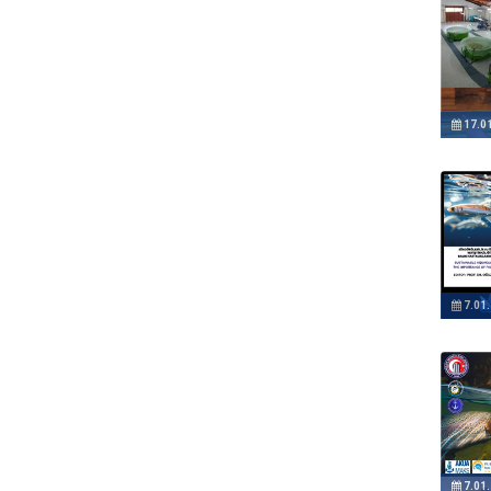
17.0
7.01
7.01