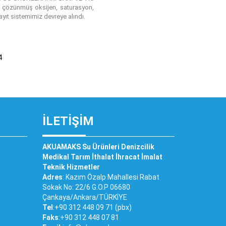
de , çözünmüş oksijen, saturasyon,
yıt sistemimiz devreye alındı.
4
İLETIŞIM
AKUAMAKS Su Ürünleri Denizcilik
Medikal Tarım İthalat İhracat İmalat
Teknik Hizmetler
Adres
: Kazım Özalp Mahallesi Rabat
Sokak No: 22/6 G.O.P 06680
Çankaya/Ankara/TÜRKİYE
Tel
:+90 312 448 09 71 (pbx)
Faks
:+90 312 448 07 81