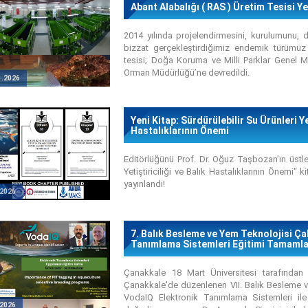
Abant Alabalığı ( RAS ) Üretim Tesisi 
2014 yılında projelendirmesini, kurulumunu, de
bizzat gerçekleştirdiğimiz endemik türümüz
tesisi; Doğa Koruma ve Milli Parklar Genel M
Orman Müdürlüğü’ne devredildi.
1.2026
Yeni Kitap: Sürdürülebilir Su Ürünleri Yet
Hastalıklarının Önemi
Editörlüğünü Prof. Dr. Oğuz Taşbozan’ın üstlen
Yetiştiriciliği ve Balık Hastalıklarının Önemi" 
yayınlandı!
.2026
7. Balık Besleme ve Yem Teknolojisi Çal
Tanımlama Sistemleri Eğitimi Tamamla
Çanakkale 18 Mart Üniversitesi tarafından
Çanakkale'de düzenlenen VII. Balık Besleme v
VodaIQ Elektronik Tanımlama Sistemleri ile i
.2026