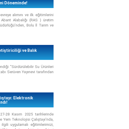
Yeni Döneminde!
vreye alımını ve ilk eğitimlerini
 Abant Alabalığı (RAS ) üretim
üdürlüğü’nden, Bolu İl Tarım ve
iştiriciliği ve Balık
diği "Sürdürülebilir Su Ürünleri
kitabı Serüven Yayınevi tarafından
ıştayı: Elektronik
ndı!
 27-28 Kasım 2025 tarihlerinde
e Yem Teknolojisi Çalıştayı'nda,
lgili uygulamalı eğitimlerimizi,