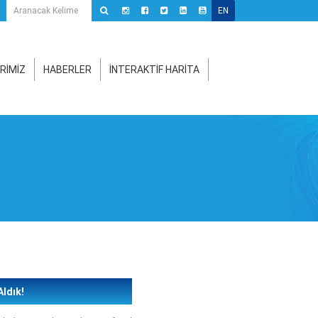
EN
RİMİZ
HABERLER
İNTERAKTİF HARİTA
Aldık!