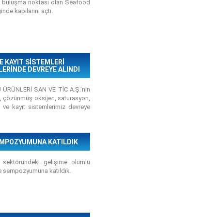
jli buluşma noktası olan Seafood
nde kapılarını açtı.
E KAYIT SİSTEMLERİ
LERİNDE DEVREYE ALINDI
U ÜRÜNLERİ SAN VE TİC A.Ş.'nin
de , çözünmüş oksijen, saturasyon,
 ve kayıt sistemlerimiz devreye
SEMPOZYUMUNA KATILDIK
ri sektöründeki gelişime olumlu
ve sempozyumuna katıldık.