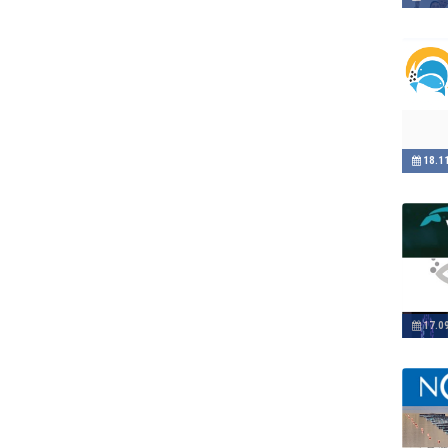
18.1
17.0