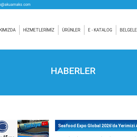
o@akuamaks.com
KIMIZDA
HİZMETLERİMİZ
ÜRÜNLER
E - KATALOG
BELGELE
HABERLER
Seafood Expo Global 2026’da Yerimizi 