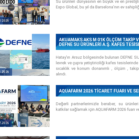
Su ürünleri dünyasının en büyük ve en presti
Expo Global, bu yıl da Barselona’nın ev sahipliği
4.2026
AKUAMAKS AKS M 01K ÖLÇÜM TAKİP V
DEFNE SU ÜRÜNLERİ A.Ş. KAFES TESİS
Hatay'ın Arsuz bölgesinde bulunan DEFNE S
levrek ve çupra yetiştiriciliği kafes tesislerin
sıcaklık ve konum donanımlı , ölçüm , takip
3.2026
alındı.
AQUAFARM 2026 TİCARET FUARI VE 
Değerli partnerlerimizle beraber, su ürünle
katkılar sağlamak için AQUAFARM 2026 fuarı 
2.2026