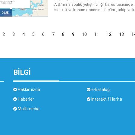
A.Ş.'nin alabalık yetiştiriciliği kafes tesisin
sıcaklık ve konum donanımlı ölçüm , takip ve ka
8.2025
2
3
4
5
6
7
8
9
10
11
12
13
1
BİLGİ
Hakkımızda
e-katalog
Haberler
İnteraktif Harita
Multimedia