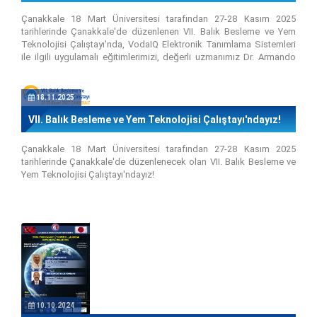
Çanakkale 18 Mart Üniversitesi tarafından 27-28 Kasım 2025
tarihlerinde Çanakkale'de düzenlenen VII. Balık Besleme ve Yem
Teknolojisi Çalıştayı'nda, VodaIQ Elektronik Tanımlama Sistemleri
ile ilgili uygulamalı eğitimlerimizi, değerli uzmanımız Dr. Armando
Piccinini ile birlikte çalıştayın birinci ve ikinci günü gerçekleştirdik.
Dr. Piccinini ayrıca "Su Ürünleri Araştırmalarında ve Yetiştiriciliğinde
Elektronik Markalamanın Önemi" konusunda da bir sunum yaptı.
18.11.2025
VII. Balık Besleme ve Yem Teknolojisi Çalıştayı'ndayız!
Çanakkale 18 Mart Üniversitesi tarafından 27-28 Kasım 2025
tarihlerinde Çanakkale'de düzenlenecek olan VII. Balık Besleme ve
Yem Teknolojisi Çalıştayı'ndayız!
10.10.2024