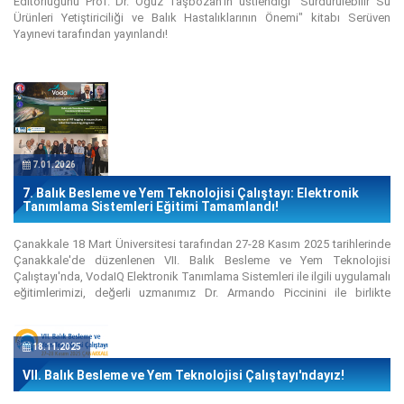
Editörlüğünü Prof. Dr. Oğuz Taşbozan’ın üstlendiği "Sürdürülebilir Su
Ürünleri Yetiştiriciliği ve Balık Hastalıklarının Önemi" kitabı Serüven
Yayınevi tarafından yayınlandı!
7.01.2026
7. Balık Besleme ve Yem Teknolojisi Çalıştayı: Elektronik
Tanımlama Sistemleri Eğitimi Tamamlandı!
Çanakkale 18 Mart Üniversitesi tarafından 27-28 Kasım 2025 tarihlerinde
Çanakkale'de düzenlenen VII. Balık Besleme ve Yem Teknolojisi
Çalıştayı'nda, VodaIQ Elektronik Tanımlama Sistemleri ile ilgili uygulamalı
eğitimlerimizi, değerli uzmanımız Dr. Armando Piccinini ile birlikte
çalıştayın birinci ve ikinci günü gerçekleştirdik. Dr. Piccinini ayrıca "Su
Ürünleri Araştırmalarında ve Yetiştiriciliğinde Elektronik Markalamanın
Önemi" konusunda da bir sunum yaptı.
18.11.2025
VII. Balık Besleme ve Yem Teknolojisi Çalıştayı'ndayız!