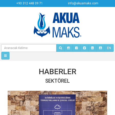
+90 312 448 09 71
info@akuamaks.com
EN
HABERLER
SEKTÖREL