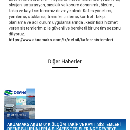
oksijen, saturasyon, sıcaklık ve konum donanımlı , ölçüm ,
takip ve kayıt sistemimiz devreye alındı. Kafes yönetimi,
yemleme, stoklama, transfer , izleme, kontrol , takip,
planlama ve acil durum uygulamalarında , kesintisiz hizmet
veren sistemlerimiz ile güvenli ve bereketli bir üretim sezonu
diliyoruz.
https://www.akuamaks.com/tr/detail/kafes-sistemleri
Diğer Haberler
28.03.2026
AKUAMAKS AKS M 01K ÖLÇÜM TAKİP VE KAYIT SİSTEMLERİ
DEFNE SU ÜRÜNLERİ A.Ş. KAFES TESİSLERİNDE DEVREYE