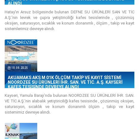
ALINDI
Hatay'ın Arsuz bölgesinde bulunan DEFNE SU ÜRÜNLERİ SAN VE TİC
A.Ş.'nin levrek ve çupra yetiştiriciliği kafes tesislerinde , çözünmüş
oksijen, saturasyon, sıcaklık ve konum donanımlı , ölçüm , takip ve kayıt
sistemlerimiz devreye alındı.
18.08.2025
AKUAMAKS AKS M 01K ÖLÇÜM TAKİP VE KAYIT SİSTEMİ
NOORDZEE SU ÜRÜNLERİ İHR. SAN. VE TİC. A.Ş. KAYSERİ
KAFES TESİSİNDE DEVREYE ALINDI
Kayseri, Yamula Barajı’nda bulunan NOORDZEE SU ÜRÜNLERİ İHR. SAN.
VE TİC A.Ş.'nin alabalık yetiştiriciliği kafes tesisinde , çözünmüş oksijen,
saturasyon, sıcaklık ve konum donanımlı ölçüm , takip ve kayıt
sistemimiz devreye alındı.