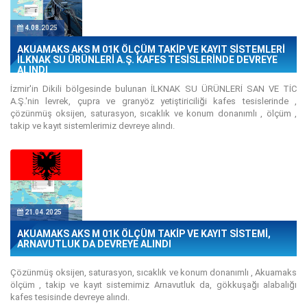
4.08.2025
AKUAMAKS AKS M 01K ÖLÇÜM TAKİP VE KAYIT SİSTEMLERİ
İLKNAK SU ÜRÜNLERİ A.Ş. KAFES TESİSLERİNDE DEVREYE
ALINDI
İzmir'in Dikili bölgesinde bulunan İLKNAK SU ÜRÜNLERİ SAN VE TİC
A.Ş.'nin levrek, çupra ve granyöz yetiştiriciliği kafes tesislerinde ,
çözünmüş oksijen, saturasyon, sıcaklık ve konum donanımlı , ölçüm ,
takip ve kayıt sistemlerimiz devreye alındı.
21.04.2025
AKUAMAKS AKS M 01K ÖLÇÜM TAKİP VE KAYIT SİSTEMİ,
ARNAVUTLUK DA DEVREYE ALINDI
Çözünmüş oksijen, saturasyon, sıcaklık ve konum donanımlı , Akuamaks
ölçüm , takip ve kayıt sistemimiz Arnavutluk da, gökkuşağı alabalığı
kafes tesisinde devreye alındı.