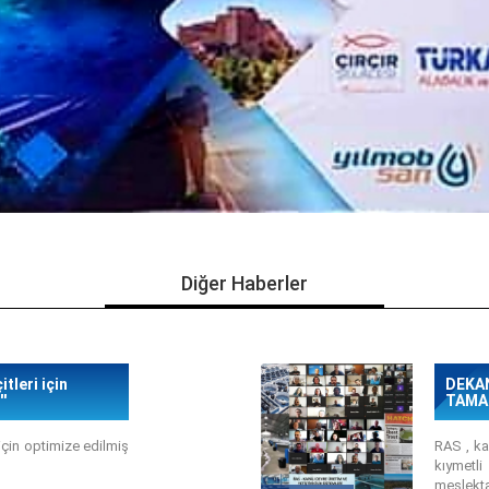
Diğer Haberler
itleri için
DEKAN
'
TAMA
i için optimize edilmiş
RAS , kap
kıymetli
meslekta