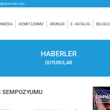
o@akuamaks.com
KIMIZDA
HİZMETLERİMİZ
ÜRÜNLER
E - KATALOG
BELGELE
HABERLER
DUYURULAR
SH SEMPOZYUMU