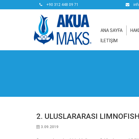
+90 312 448 09 71
inf
ANA SAYFA
HAK
İLETİŞİM
2. ULUSLARARASI LIMNOFI
3.09.2019