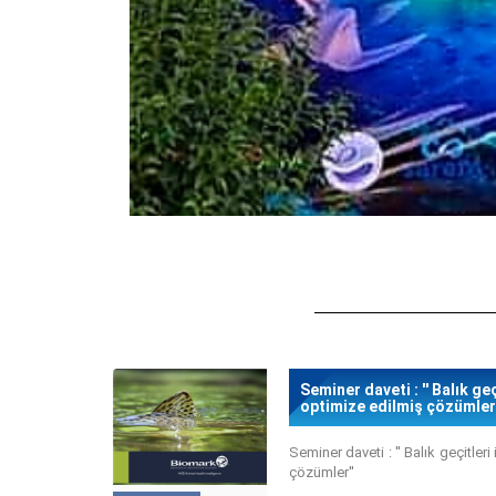
Seminer daveti : '' Balık geç
optimize edilmiş çözümler'
Seminer daveti : '' Balık geçitler
çözümler''